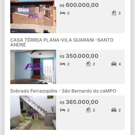
600.000,00
R$
2
2
CASA TÉRREA PLANA-VILA GUARANI -SANTO
ANDRÉ
350.000,00
R$
2
2
4
Sobrado Ferrazopólis - São Bernardo do caMPO
365.000,00
R$
2
2
2