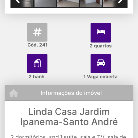
Previous
Next
Cód. 241
2 quartos
2 banh.
1 Vaga coberta
Informações do imóvel
Linda Casa Jardim
Ipanema-Santo André
2 dormitórios, snd.1 suite, sala e TV ,sala de