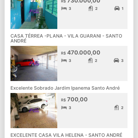
730.000,00
R$
3
2
1
CASA TÉRREA -PLANA - VILA GUARANI - SANTO
ANDRÉ
470.000,00
R$
3
2
3
Excelente Sobrado Jardim Ipanema Santo André
700,00
R$
3
2
EXCELENTE CASA VILA HELENA - SANTO ANDRÉ