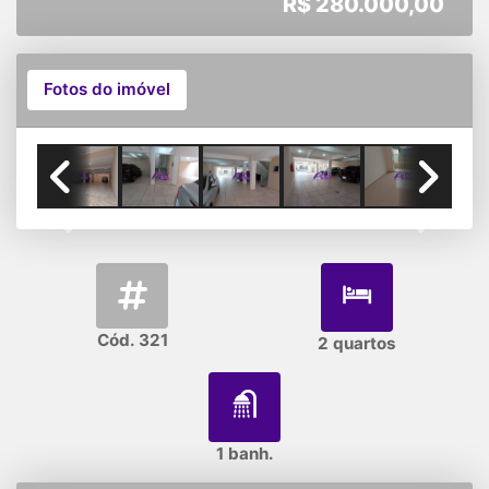
R$
280.000,00
Fotos do imóvel
Previous
Next
Cód. 321
2 quartos
1 banh.